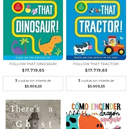
FOLLOW THAT DINOSAUR!
FOLLOW THAT TRACTOR!
$17.719,65
$17.719,65
3
cuotas sin interés de
3
cuotas sin interés de
$5.906,55
$5.906,55