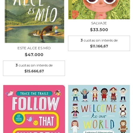
SALVAJE
$33.500
3
cuotas sin interés de
$11.166,67
ESTE ALCE ES MÍO
$47.000
3
cuotas sin interés de
$15.666,67