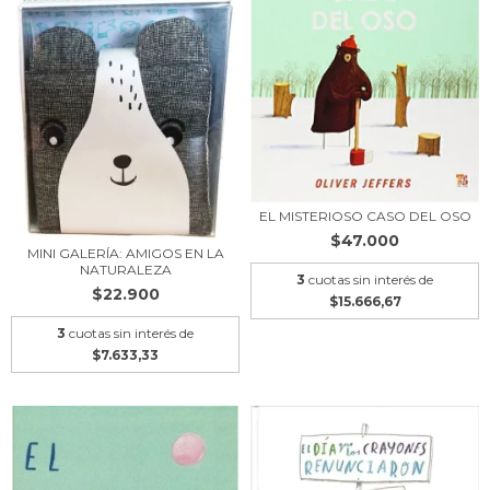
EL MISTERIOSO CASO DEL OSO
$47.000
MINI GALERÍA: AMIGOS EN LA
NATURALEZA
3
cuotas sin interés de
$22.900
$15.666,67
3
cuotas sin interés de
$7.633,33