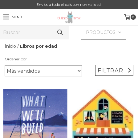
Envíos a todo el país con normalidad.
MENÚ
0
PRODUCTOS
Inicio
/
Libros por edad
Ordenar por
FILTRAR